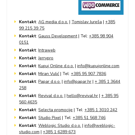
Kontakt
:
AG media d.o.o.
|
Tomislav Jureša
|
+385
99 215 39 75
Kontakt
:
Gauss Development
| Tel:
+385 98 904
0151
Kontakt
:
Intraweb
Kontakt
:
Jerrypro
Kontakt
:
Kupuj Online d.o.o.
|
info@kupujonline.com
Kontakt
:
Miran Vulić
| Tel:
+385 95 907 7836
Kontakt
:
Papar d.o.o.
|
info@papar.hr
|
+ 385 1 3644
258
Kontakt
:
Revival d.o.o.
|
hello@revival.hr
|
+ 385 95
560 4635
Kontakt
:
Selecta promocije
| Tel:
+385 1 3010 242
Kontakt
:
Studio Pixel
| Tel:
+385 51 568 746
Kontakt
:
Weblogic Studio d.o.o.
|
info@weblogic-
studio.com
|
+385 1 6289 673