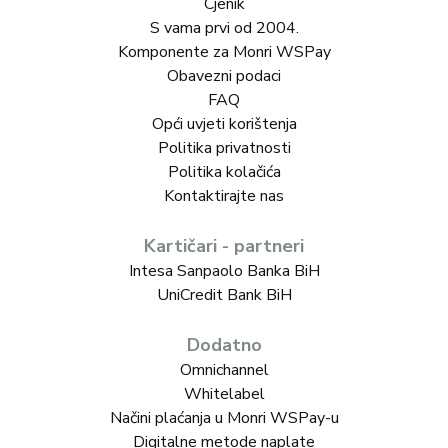
Cjenik
S vama prvi od 2004.
Komponente za Monri WSPay
Obavezni podaci
FAQ
Opći uvjeti korištenja
Politika privatnosti
Politika kolačića
Kontaktirajte nas
Kartičari - partneri
Intesa Sanpaolo Banka BiH
UniCredit Bank BiH
Dodatno
Omnichannel
Whitelabel
Načini plaćanja u Monri WSPay-u
Digitalne metode naplate