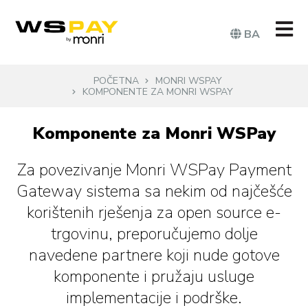
BA
POČETNA
MONRI WSPAY
KOMPONENTE ZA MONRI WSPAY
Komponente za Monri WSPay
Za povezivanje Monri WSPay Payment
Gateway sistema sa nekim od najčešće
korištenih rješenja za open source e-
trgovinu, preporučujemo dolje
navedene partnere koji nude gotove
komponente i pružaju usluge
implementacije i podrške.