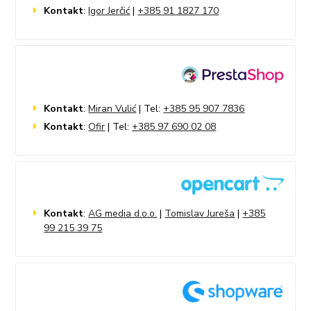
Kontakt
:
Igor Jerčić
|
+385 91 1827 170
Kontakt
:
Miran Vulić
| Tel:
+385 95 907 7836
Kontakt
:
Ofir
| Tel:
+385 97 690 02 08
Kontakt
:
AG media d.o.o.
|
Tomislav Jureša
|
+385
99 215 39 75