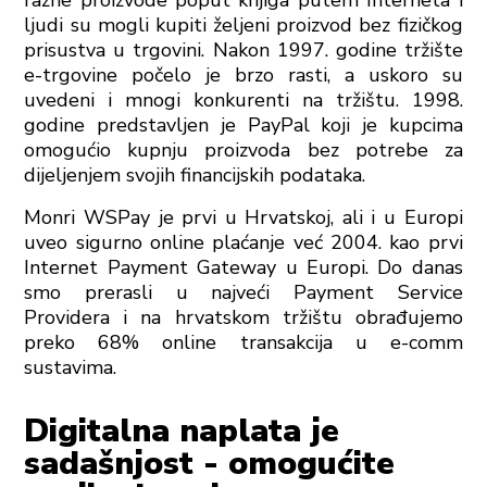
razne proizvode poput knjiga putem Interneta i
ljudi su mogli kupiti željeni proizvod bez fizičkog
prisustva u trgovini. Nakon 1997. godine tržište
e-trgovine počelo je brzo rasti, a uskoro su
uvedeni i mnogi konkurenti na tržištu. 1998.
godine predstavljen je PayPal koji je kupcima
omogućio kupnju proizvoda bez potrebe za
dijeljenjem svojih financijskih podataka.
Monri WSPay je prvi u Hrvatskoj, ali i u Europi
uveo sigurno online plaćanje već 2004. kao prvi
Internet Payment Gateway u Europi. Do danas
smo prerasli u najveći Payment Service
Providera i na hrvatskom tržištu obrađujemo
preko 68% online transakcija u e-comm
sustavima.
Digitalna naplata je
sadašnjost - omogućite