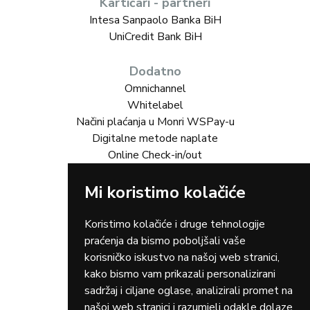
Kartičari - partneri
Intesa Sanpaolo Banka BiH
UniCredit Bank BiH
Dodatno
Omnichannel
Whitelabel
Načini plaćanja u Monri WSPay-u
Digitalne metode naplate
Online Check-in/out
Mi koristimo kolačiće
Rješenja za vas
Online trgovina
Turizam
Koristimo kolačiće i druge tehnologije
Gastro
praćenja da bismo poboljšali vaše
Rent-a-car
korisničko iskustvo na našoj web stranici,
Dostava
kako bismo vam prikazali personalizirani
Zdravstvo
sadržaj i ciljane oglase, analizirali promet na
Osiguranja
našoj web stranici i razumjeli odakle dolaze