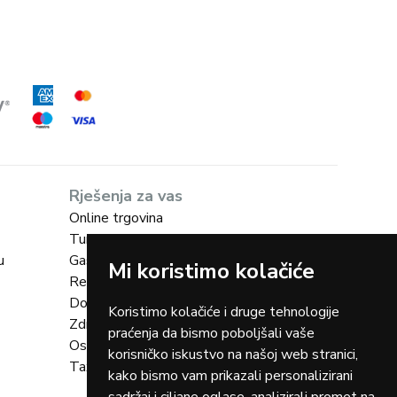
Rješenja za vas
Online trgovina
Turizam
u
Gastro
Mi koristimo kolačiće
Rent-a-car
Dostava
Koristimo kolačiće i druge tehnologije
Zdravstvo
praćenja da bismo poboljšali vaše
Osiguranja
korisničko iskustvo na našoj web stranici,
Taxi
kako bismo vam prikazali personalizirani