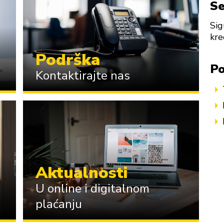
Se
Sig
kre
Podrška
Po
Kontaktirajte nas
Aktualnosti
U online i digitalnom
plaćanju