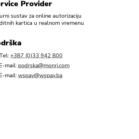
rvice Provider
urni sustav za online autorizaciju
ditnih kartica u realnom vremenu
drška
Tel:
+387 (0)33 942 800
E-mail:
podrska@monri.com
E-mail:
wspay@wspay.ba