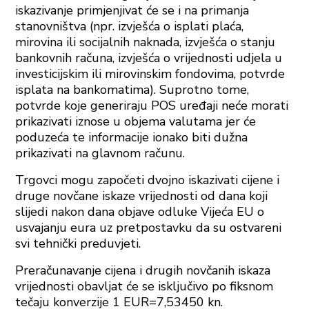
iskazivanje primjenjivat će se i na primanja
stanovništva (npr. izvješća o isplati plaća,
mirovina ili socijalnih naknada, izvješća o stanju
bankovnih računa, izvješća o vrijednosti udjela u
investicijskim ili mirovinskim fondovima, potvrde
isplata na bankomatima). Suprotno tome,
potvrde koje generiraju POS uređaji neće morati
prikazivati iznose u objema valutama jer će
poduzeća te informacije ionako biti dužna
prikazivati na glavnom računu.
Trgovci mogu započeti dvojno iskazivati cijene i
druge novčane iskaze vrijednosti od dana koji
slijedi nakon dana objave odluke Vijeća EU o
usvajanju eura uz pretpostavku da su ostvareni
svi tehnički preduvjeti.
Preračunavanje cijena i drugih novčanih iskaza
vrijednosti obavljat će se isključivo po fiksnom
tečaju konverzije 1 EUR=7,53450 kn.