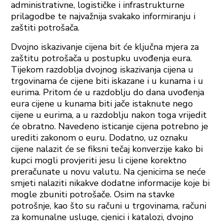
administrativne, logističke i infrastrukturne
prilagodbe te najvažnija svakako informiranju i
zaštiti potrošača.
Dvojno iskazivanje cijena bit će ključna mjera za
zaštitu potrošača u postupku uvođenja eura.
Tijekom razdoblja dvojnog iskazivanja cijena u
trgovinama će cijene biti iskazane i u kunama i u
eurima. Pritom će u razdoblju do dana uvođenja
eura cijene u kunama biti jače istaknute nego
cijene u eurima, a u razdoblju nakon toga vrijedit
će obratno. Navedeno isticanje cijena potrebno je
urediti zakonom o euru. Dodatno, uz oznaku
cijene nalazit će se fiksni tečaj konverzije kako bi
kupci mogli provjeriti jesu li cijene korektno
preračunate u novu valutu. Na cjenicima se neće
smjeti nalaziti nikakve dodatne informacije koje bi
mogle zbuniti potrošače. Osim na stavke
potrošnje, kao što su računi u trgovinama, računi
za komunalne usluge, cjenici i katalozi, dvojno