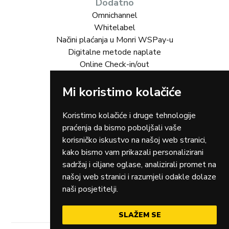
Dodatno
Omnichannel
Whitelabel
Načini plaćanja u Monri WSPay-u
Digitalne metode naplate
Online Check-in/out
Rješenja za vas
Mi koristimo kolačiće
Online trgovina
Turizam
Koristimo kolačiće i druge tehnologije
Gastro
praćenja da bismo poboljšali vaše
Rent-a-car
korisničko iskustvo na našoj web stranici,
Dostava
kako bismo vam prikazali personalizirani
Zdravstvo
sadržaj i ciljane oglase, analizirali promet na
Osiguranja
našoj web stranici i razumjeli odakle dolaze
Taxi
naši posjetitelji.
SLAŽEM SE