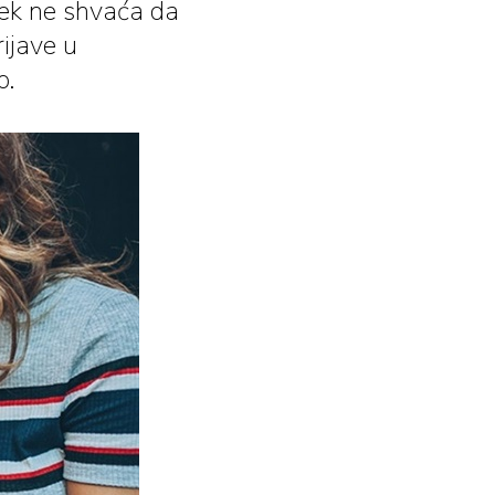
jek ne shvaća da
ijave u
o.