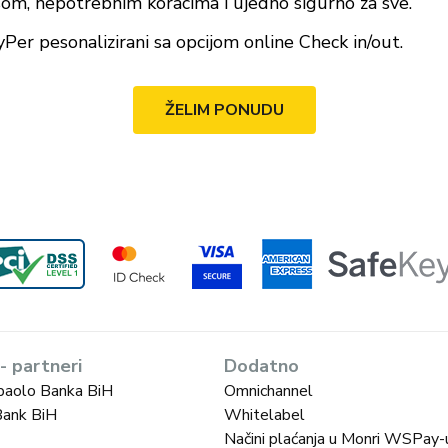
om, nepotrebnim koracima i ujedno sigurno za sve.
er pesonalizirani sa opcijom online Check in/out.
ŽELIM PONUDU
 - partneri
Dodatno
paolo Banka BiH
Omnichannel
Bank BiH
Whitelabel
Načini plaćanja u Monri WSPay-