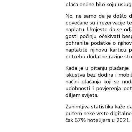
plaća online bilo koju uslug
No, ne samo da je došlo do
povećane su i rezervacije t
naplatu. Umjesto da se odjav
gosti počinju očekivati bes
pohranite podatke o njihovo
naplatite njihovu karticu 
potrebu dodatne razine stre
Kada je u pitanju plaćanje, 
iskustva bez dodira i mobi
načini plaćanja koji se nu
udobnosti i povjerenja potr
diljem svijeta.
Zanimljiva statistika kaže da
putem neke vrste digitalne 
čak 57% hotelijera u 2021. g