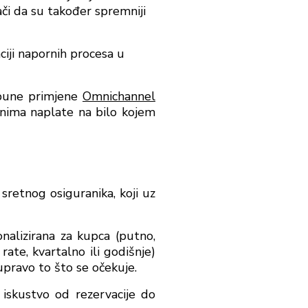
či da su također spremniji
iji napornih procesa u
 pune primjene
Omnichannel
inima naplate na bilo kojem
 sretnog osiguranika, koji uz
onalizirana za kupca (putno,
ate, kvartalno ili godišnje)
upravo to što se očekuje.
skustvo od rezervacije do