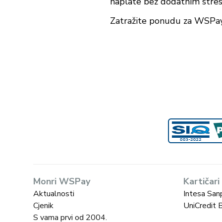
naplate bez dodatnim stres
Zatražite ponudu za WSPayP
Monri WSPay
Kartičari
Aktualnosti
Intesa San
Cjenik
UniCredit 
S vama prvi od 2004.