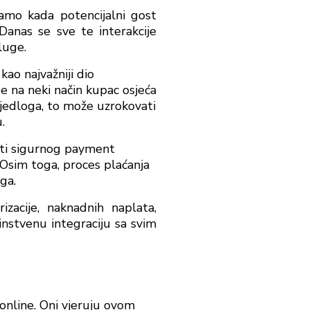
samo kada potencijalni gost
anas se sve te interakcije
sluge.
kao najvažniji dio
se na neki način kupac osjeća
ijedloga, to može uzrokovati
.
mati sigurnog payment
 Osim toga, proces plaćanja
ga.
zacije, naknadnih naplata,
instvenu integraciju sa svim
 online. Oni vjeruju ovom