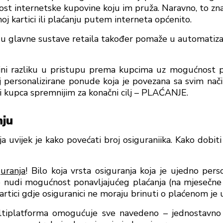
ost internetske kupovine koju im pruža. Naravno, to zna
oj kartici ili plaćanju putem interneta općenito.
 u glavne sustave retaila također pomaže u automatizac
ni razliku u pristupu prema kupcima uz mogućnost
j personalizirane ponude koja je povezana sa svim nač
ni kupca spremnijim za konačni cilj – PLAĆANJE.
nju
a uvijek je kako povećati broj osiguraniika. Kako dobiti
uranja
! Bilo koja vrsta osiguranja koja je ujedno pers
 nudi mogućnost ponavljajućeg plaćanja (na mjesečne r
artici gdje osiguranici ne moraju brinuti o plaćenom je 
platforma omogućuje sve navedeno – jednostavno i