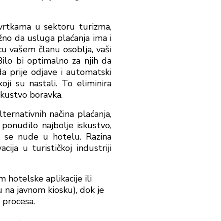
tvrtkama u sektoru turizma,
žno da usluga plaćanja ima i
icu vašem članu osoblja, vaši
Bilo bi optimalno za njih da
da prije odjave i automatski
ji su nastali. To eliminira
skustvo boravka.
lternativnih načina plaćanja,
ponudilo najbolje iskustvo,
ji se nude u hotelu. Razina
ija u turističkoj industriji
m hotelske aplikacije ili
 na javnom kiosku), dok je
 procesa.