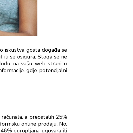
dio iskustva gosta događa se
 ili se osigura. Stoga se ne
 dođu na vašu web stranicu
formacije, gdje potencijalni
 računala, a preostalih 25%
atformsku online prodaju. No,
 46% europljana ugovara ili