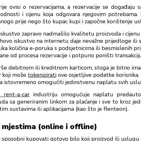
rije ovisi o rezervacijama, a rezervacije se događaju 
dnosti i cijenu koja odgovara njegovim potrebama. D
nogo prije nego što kupac kupi i započne korištenje u
 iskustvo zapravo nadmašilo kvalitetu proizvoda i cijenu 
hovo iskustvo na internetu daje nevažne prijedloge ili 
ika količina e-poruka s podsjetnicima ili besmislenih pr
ane od procesa rezervacije i potpuno poništi transakciju
vrše debitnom ili kreditnom karticom, stoga je bitno i
y koji može
tokenizirati
ove osjetljive podatke korisnika.
, a istovremeno omogućiti jedinstvenu naplatu svih uslu
rent-a-car
industriju omogućuje naplatu predautori
uda sa generiranim linkom za plaćanje i sve to kroz jed
itim sustavima ili aplikacijama (kao što je Renteon).
mjestima (online i offline)
 i sposobni kupovati gotovo bilo koji proizvod ili uslugu