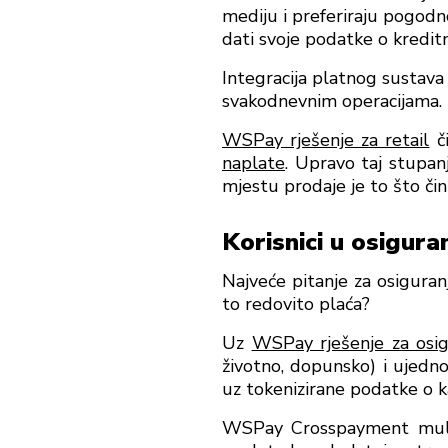
mediju i preferiraju pogodn
dati svoje podatke o kreditn
Integracija platnog sustava
svakodnevnim operacijama.
WSPay rješenje za retail
či
naplate
. Upravo taj stupan
mjestu prodaje je to što či
Korisnici u osigura
Najveće pitanje za osiguranj
to redovito plaća?
Uz
WSPay rješenje za osig
životno, dopunsko) i ujedno
uz tokenizirane podatke o k
WSPay Crosspayment multi