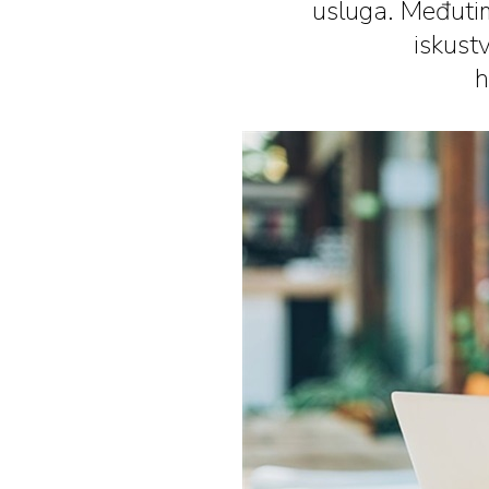
usluga. Međutim
iskust
h