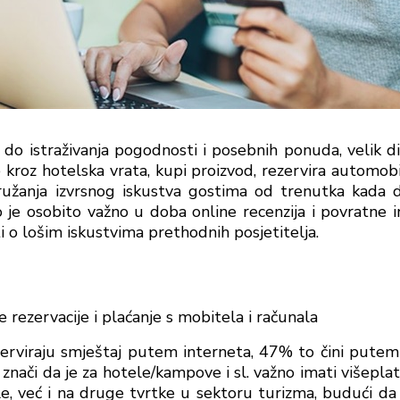
na do istraživanja pogodnosti i posebnih ponuda, velik 
kroz hotelska vrata, kupi proizvod, rezervira automobil
pružanja izvrsnog iskustva gostima od trenutka kada
je osobito važno u doba online recenzija i povratne in
 o lošim iskustvima prethodnih posjetitelja.
e rezervacije i plaćanje s mobitela i računala
erviraju smještaj putem interneta, 47% to čini putem
 znači da je za hotele/kampove i sl. važno imati višepl
e, već i na druge tvrtke u sektoru turizma, budući da