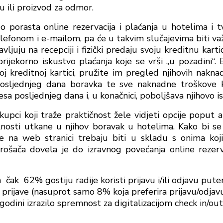
u ili proizvod za odmor.
 porasta online rezervacija i plaćanja u hotelima i 
elefonom i e-mailom, pa će u takvim slučajevima biti va
ljuju na recepciji i fizički predaju svoju kreditnu kart
prijekorno iskustvo plaćanja koje se vrši „u pozadini“. 
j kreditnoj kartici, pružite im pregled njihovih nakna
posljednjeg dana boravka te sve naknadne troškove ko
sa posljednjeg dana i, u konačnici, poboljšava njihovo i
kupci koji traže praktičnost žele vidjeti opcije poput a
lnosti utkane u njihov boravak u hotelima. Kako bi se 
de na web stranici trebaju biti u skladu s onima ko
ošača dovela je do izravnog povećanja online rezervac
 čak 62% gostiju radije koristi prijavu i/ili odjavu pute
prijave (nasuprot samo 8% koja preferira prijavu/odjavu
odini izrazilo spremnost za digitalizacijom check in/out