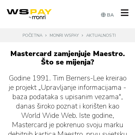
BA
POČETNA
MONRI WSPAY
AKTUALNOSTI
Mastercard zamjenjuje Maestro.
Što se mijenja?
Godine 1991. Tim Berners-Lee kreirao
je projekt „Upravljanje informacijama -
baza podataka s upisanim vezama",
danas široko poznat i korišten kao
World Wide Web. Iste godine,
Mastercard je pokrenuo svoju marku
debitnih kartica Maestro, prvu svjetsku