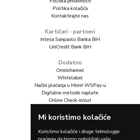
Politika privatnosti
Politika kolačića
Kontaktirajte nas
Kartičari - partneri
Intesa Sanpaolo Banka BiH
UniCredit Bank BiH
Dodatno
Omnichannel
Whitelabel
Načini plaćanja u Monri WSPay-u
Digitalne metode naplate
Online Check-in/out
Mi koristimo kolačiće
Rješenja za vas
Online trgovina
Turizam
Koristimo kolačiće i druge tehnologije
Gastro
praćenja da bismo poboljšali vaše