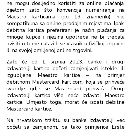
ne mogu dosljedno koristiti za online plaćanja,
dijelom zato što konvencija numeriranja na
Maestro karticama (do 19 znamenki) nije
kompatibilna sa online prodajnim mjestima. Ipak,
debitna kartica preferirani je način plaćanja za
mnoge kupce i njezina upotreba ne bi trebala
ovisiti o tome nalazi li se vlasnik u fizičkoj trgovini
ili na svojoj omiljenoj online trgovini.
Zato će od 1. srpnja 2023. banke i drugi
izdavatelji kartica početi zamjenjivati ​​istekle ili
izgubljene Maestro kartice – na primjer
debitnom Mastercard karticom, koja se prihvaća
svugdje gdje se Mastercard prihvaća. Drugi
izdavatelji kartica više neće izdavati Maestro
kartice. Umjesto toga, morat će izdati debitne
Mastercard kartice.
Na hrvatskom tržištu su banke izdavatelji već
počeli sa zamjenom, pa tako primjerice Erste