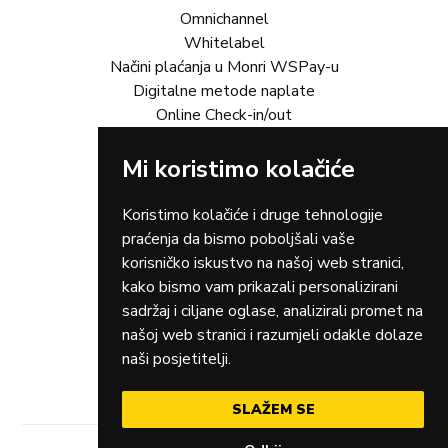
Omnichannel
Whitelabel
Načini plaćanja u Monri WSPay-u
Digitalne metode naplate
Online Check-in/out
Rješenja za vas
Mi koristimo kolačiće
Online trgovina
Turizam
Koristimo kolačiće i druge tehnologije
Gastro
praćenja da bismo poboljšali vaše
Rent-a-car
korisničko iskustvo na našoj web stranici,
Dostava
kako bismo vam prikazali personalizirani
Zdravstvo
sadržaj i ciljane oglase, analizirali promet na
Osiguranja
našoj web stranici i razumjeli odakle dolaze
Taxi
naši posjetitelji.
SLAŽEM SE