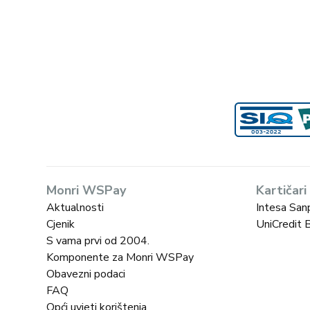
Monri WSPay
Kartičari
Aktualnosti
Intesa San
Cjenik
UniCredit 
S vama prvi od 2004.
Komponente za Monri WSPay
Obavezni podaci
FAQ
Opći uvjeti korištenja