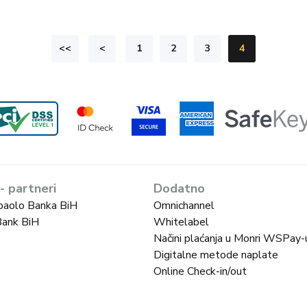
<<
<
1
2
3
4
 - partneri
Dodatno
paolo Banka BiH
Omnichannel
Bank BiH
Whitelabel
Načini plaćanja u Monri WSPay-
Digitalne metode naplate
Online Check-in/out