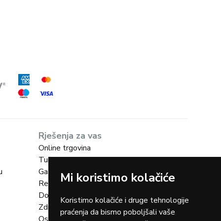
Rješenja za vas
Online trgovina
Turizam
u
Gastro
Mi koristimo kolačiće
Rent-a-car
Dostava
Koristimo kolačiće i druge tehnologije
Zdravstvo
praćenja da bismo poboljšali vaše
Osiguranja