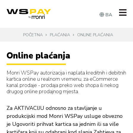
BA
POČETNA
PLAĆANJA
ONLINE PLAĆANJA
Online plaćanja
Monri WSPay autorizacija i naplata kreditnih i debitnih
kartica online u realnom vremenu, za eCommerce
kanal prodaje - prodaja preko web shopa ili nekog
drugog online prodajnog mjesta.
Za AKTIVACIJU odnosno za stavljanje u
produkcijski mod Monri WSPay usluge obvezno
je Ugovoriti prihvat kartica sa jednim ili sa više
kartičara koji su odabrani kod slanja Zahtjeva za