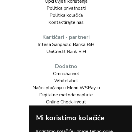
Opći uvjeti korištenja
Politika privatnosti
Politika kolačića
Kontaktirajte nas
Kartičari - partneri
Intesa Sanpaolo Banka BiH
UniCredit Bank BiH
Dodatno
Omnichannel
Whitelabel
Načini plaćanja u Monri WSPay-u
Digitalne metode naplate
Online Check-in/out
Mi koristimo kolačiće
Rješenja za vas
Online trgovina
Turizam
Koristimo kolačiće i druge tehnologije