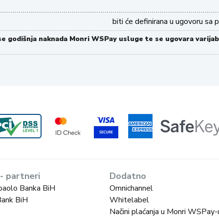
biti će definirana u ugovoru s
se godišnja naknada Monri WSPay usluge te se ugovara varijab
 - partneri
Dodatno
paolo Banka BiH
Omnichannel
Bank BiH
Whitelabel
Načini plaćanja u Monri WSPay-