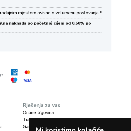
a prodajnim mjestom ovisno o volumenu poslovanja
*
ilna naknada po početnoj cijeni od 0,50% po
Rješenja za vas
Online trgovina
Turizam
u
Gastro
Mi koristimo kolačiće