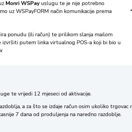
 uz
Monri WSPay
uslugu te je nije potrebno
i samo uz WSPayFORM način komunikacije prema
ira ponudu (ili račun) te prilikom slanja mailom
zvršiti putem linka virtualnog POS-a koji bi bio u
x
uge te vrijedi 12 mjeseci od aktivacije.
zdoblja, a za što se izdaje račun osim ukoliko trgovac n
asnije 7 dana od produljenja na naredno razdoblje.