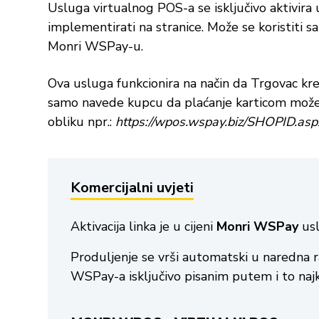
Usluga virtualnog POS-a se isključivo aktivira
implementirati na stranice. Može se koristit
Monri WSPay-u.
Ova usluga funkcionira na način da Trgovac kre
samo navede kupcu da plaćanje karticom može i
obliku npr.:
https://wpos.wspay.biz/SHOPID.asp
Komercijalni uvjeti
Aktivacija linka je u cijeni
Monri WSPay
usl
Produljenje se vrši automatski u naredna ra
WSPay-a isključivo pisanim putem i to najk