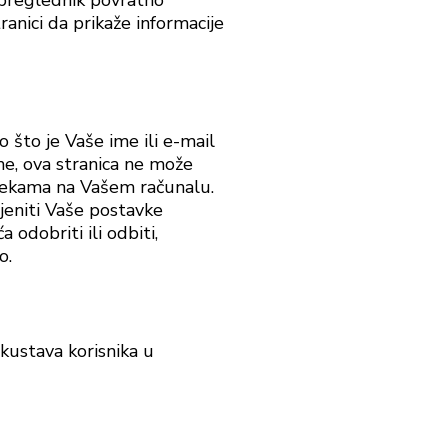
t preglednik povratno
ranici da prikaže informacije
o što je Vaše ime ili e-mail
me, ova stranica ne može
totekama na Vašem računalu.
ijeniti Vaše postavke
 odobriti ili odbiti,
o.
skustava korisnika u