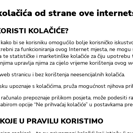
kolačića od strane ove internet
KORISTI KOLAČIĆE?
e kako bi se korisniku omogućilo bolje korisničko iskustv
rebni za funkcioniranja ovog Internet mjesta, ne mogu se i
 te statističke i marketinške kolačiće za čiju upotrebu t
ima upravlja njima za cijelo vrijeme korištenja ovog w
web stranicu i bez korištenja neesencijalnih kolačića.
ku upoznaje s kolačićima, pruža mogućnost njihova prihv
a računalo prepoznaje prilikom posjeta, može podesiti 
abirom opcije “Ne prihvaćaj kolačiće” u postavkama pre
KOJE U PRAVILU KORISTIMO