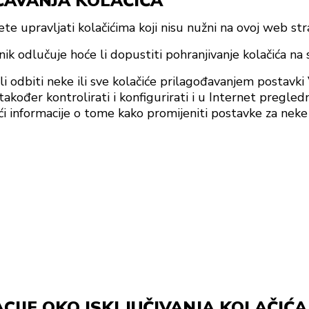
AVANJA KOLAČIĆA
 upravljati kolačićima koji nisu nužni na ovoj web stra
snik odlučuje hoće li dopustiti pohranjivanje kolačića na
li odbiti neke ili sve kolačiće prilagođavanjem postavki
kođer kontrolirati i konfigurirati i u Internet pregled
 informacije o tome kako promijeniti postavke za neke 
IJE OKO ISKLJUČIVANJA KOLAČIĆA