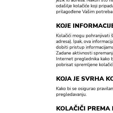
jezik ili adresa. Nakon što 
odašilje kolačiće koji pripa
prilagođene Vašim potreba
KOJE INFORMACIJ
Kolačići mogu pohranjivati š
adresa). Ipak, ova informac
dobiti pristup informacijam
Zadane aktivnosti spremanja 
Internet preglednika kako bi
pobrisat spremljene kolačiće
KOJA JE SVRHA K
Kako bi se osigurao pravilan
pregledavanju.
KOLAČIČI PREMA 