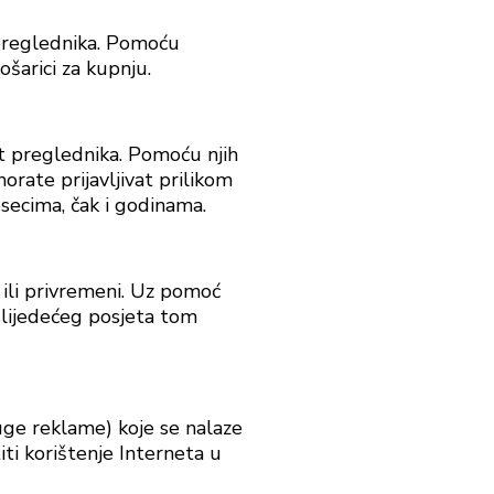
t preglednika. Pomoću
šarici za kupnju.
et preglednika. Pomoću njih
orate prijavljivat prilikom
secima, čak i godinama.
 ili privremeni. Uz pomoć
slijedećeg posjeta tom
uge reklame) koje se nalaze
ti korištenje Interneta u