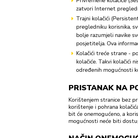
Privremene kolačiće (Sess
zatvori Internet pregledn
Trajni kolačići (Persiste
pregledniku korisnika, sve
bolje razumjeli navike s
posjetitelja. Ova informa
Kolačići treće strane - p
kolačiće. Takvi kolačići 
određenih mogućnosti koj
PRISTANAK NA P
Korištenjem stranice bez pr
korištenje i pohrana kolačić
bit će onemogućeno, a koris
mogućnosti neće biti dost