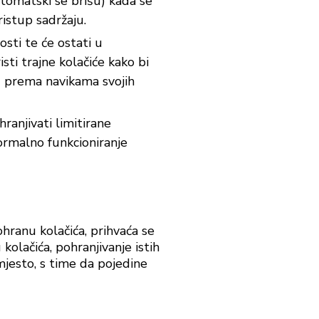
automatski se brišu) kada se
ristup sadržaju.
sti te će ostati u
isti trajne kolačiće kako bi
cu prema navikama svojih
ranjivati limitirane
normalno funkcioniranje
hranu kolačića, prihvaća se
kolačića, pohranjivanje istih
mjesto, s time da pojedine