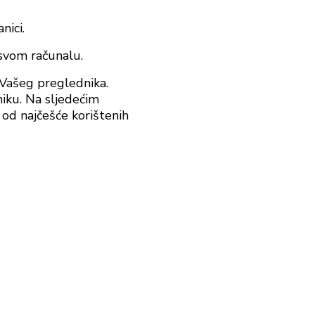
nici.
 svom računalu.
 Vašeg preglednika.
niku. Na sljedećim
od najčešće korištenih