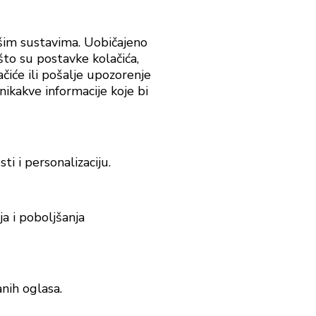
našim sustavima. Uobičajeno
što su postavke kolačića,
ačiće ili pošalje upozorenje
 nikakve informacije koje bi
i i personalizaciju.
a i poboljšanja
anih oglasa.