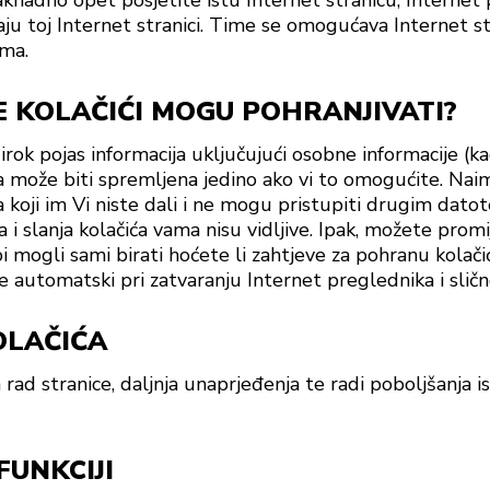
naknadno opet posjetite istu Internet stranicu, Interne
daju toj Internet stranici. Time se omogućava Internet st
ma.
E KOLAČIĆI MOGU POHRANJIVATI?
irok pojas informacija uključujući osobne informacije (ka
ija može biti spremljena jedino ako vi to omogućite. Nai
a koji im Vi niste dali i ne mogu pristupiti drugim da
i slanja kolačića vama nisu vidljive. Ipak, možete prom
 mogli sami birati hoćete li zahtjeve za pohranu kolačića
 automatski pri zatvaranju Internet preglednika i sličn
OLAČIĆA
 rad stranice, daljnja unaprjeđenja te radi poboljšanja i
FUNKCIJI