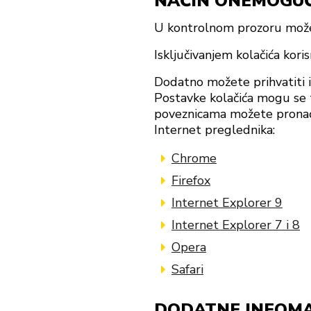
NAČIN ONEMOGUĆ
U kontrolnom prozoru možete
Isključivanjem kolačića kori
Dodatno možete prihvatiti i
Postavke kolačića mogu se ta
poveznicama možete pronaći
Internet preglednika:
Chrome
Firefox
Internet Explorer 9
Internet Explorer 7 i 8
Opera
Safari
DODATNE INFOMAC