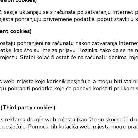
sion cookies)
čići sesije uklanjaju se s računala po zatvaranju Interne
esta pohranjuju privremene podatke, poput stavki u ko
ent cookies)
ći ostaju pohranjeni na računalu nakon zatvaranja Intern
e, kao što su ime za prijavu i lozinka, tako da se ne m
estu. Stalni kolačići ostat će na računalu danima, mje
s web-mjesta koje korisnik posjećuje, a mogu biti stalni
u pohraniti podatke koje će ponovo koristiti prilikom 
Third party cookies)
e s reklama drugih web-mjesta (kao što su skočne ili dr
 posjećuje. Pomoću tih kolačića web-mjesta mogu prati