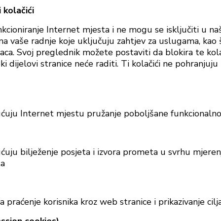
 kolačići
funkcioniranje Internet mjesta i ne mogu se isključiti u 
na vaše radnje koje uključuju zahtjev za uslugama, kao 
azaca. Svoj preglednik možete postaviti da blokira te kol
ki dijelovi stranice neće raditi. Ti kolačići ne pohranjuju
ćuju Internet mjestu pružanje poboljšane funkcionalnost
ćuju bilježenje posjeta i izvora prometa u svrhu mjerenj
ta
za praćenje korisnika kroz web stranice i prikazivanje cilj