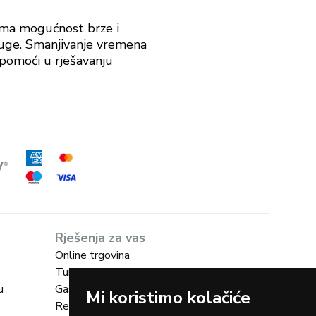
 ima mogućnost brze i
ruge. Smanjivanje vremena
 pomoći u rješavanju
Rješenja za vas
Online trgovina
Turizam
u
Gastro
Mi koristimo kolačiće
Rent-a-car