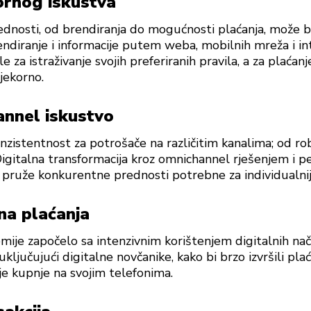
ornog iskustva
ednosti, od brendiranja do mogućnosti plaćanja, može bi
endiranje i informacije putem weba, mobilnih mreža i int
le za istraživanje svojih preferiranih pravila, a za plaćan
ijekorno.
nnel iskustvo
istentnost za potrošače na različitim kanalima; od r
Digitalna transformacija kroz omnichannel rješenjem i p
 pruže konkurentne prednosti potrebne za individualn
ina plaćanja
ije započelo sa intenzivnim korištenjem digitalnih nači
, uključujući digitalne novčanike, kako bi brzo izvršili pl
je kupnje na svojim telefonima.