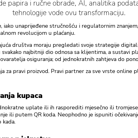
de papira i ručne obrade, AI, analitika podat
tehnologije vode ovu transformaciju.
, iako unaprijeđene stručnošću i regulatornim znanjem, 
italnom revolucijom u plaćanju.
ajuća društva moraju pregledati svoje strategije digitali
u svakako najbitniji dio odnosa sa klijentima, a sustavi 
varatelja osiguranja; od jednokratnih zahtjeva do pon
nja za pravi proizvod. Pravi partner za sve vrste online
vanja kupaca
dnokratne uplate ili ih rasporediti mjesečno ili tromjese
anje ili putem QR koda. Neophodno je ispuniti očekivan
o kada.