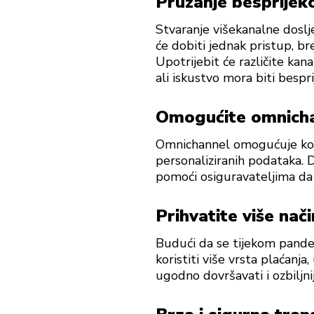
Pružanje besprijek
Stvaranje višekanalne doslj
će dobiti jednak pristup, br
Upotrijebit će različite kana
ali iskustvo mora biti bespr
Omogućite omnicha
Omnichannel omogućuje konz
personaliziranih podataka. 
pomoći osiguravateljima da
Prihvatite više nač
Budući da se tijekom pandem
koristiti više vrsta plaćanja
ugodno dovršavati i ozbiljni