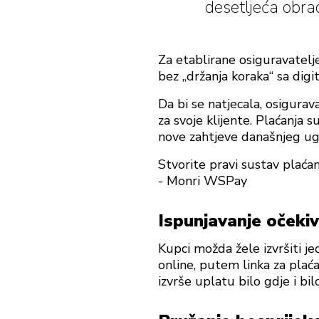
desetljeća obra
Za etablirane osiguravatelje
bez „držanja koraka“ sa dig
Da bi se natjecala, osigurav
za svoje klijente. Plaćanja s
nove zahtjeve današnjeg ugo
Stvorite pravi sustav plaća
- Monri WSPay
Ispunjavanje očeki
Kupci možda žele izvršiti je
online, putem linka za plać
izvrše uplatu bilo gdje i bil