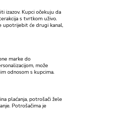
ti izazov. Kupci očekuju da
erakcija s tvrtkom uživo.
je upotrijebit će drugi kanal,
obne marke do
ersonalizacijom, može
ijim odnosom s kupcima.
na plaćanja, potrošači žele
aćanje. Potrošačima je