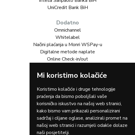
Intesa Sanpaolo Banka BiH
UniCredit Bank BiH
Dodatno
Omnichannel
Whitelabel
Načini plaćanja u Monri WSPay-u
Digitalne metode naplate
Online Check-in/out
Rješenja za vas
Mi koristimo kolačiće
Online trgovina
Turizam
Koristimo kolačiće i druge tehnologije
Gastro
praćenja da bismo poboljšali vaše
Rent-a-car
korisničko iskustvo na našoj web stranici,
Dostava
kako bismo vam prikazali personalizirani
Zdravstvo
sadržaj i ciljane oglase, analizirali promet na
Osiguranja
našoj web stranici i razumjeli odakle dolaze
Taxi
naši posjetitelji.