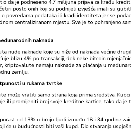
tio da je podneseno 4,7 milijuna prijava za krađu kreditn
četiri posto onih koji su podnijeli izvješća imali su gubi
o povredama podataka ili krađi identiteta jer se podaci
ednom centraliziranom mjestu. Sve je to pohranjeno sa
međunarodnih naknada
luta nude naknade koje su niže od naknada većine drugi
ćuje blizu 4% po transakciji, dok neke bitcoin mjenjačn
, kriptovalute nemaju naknade za plaćanja u međunaro
jednu zemlju.
otpunosti u rukama tvrtke
ute može vratiti samo strana koja prima sredstva. Kupc
e ili promijeniti broj svoje kreditne kartice, tako da je t
 porast od 13% u broju ljudi između 18 i 34 godine zai
koji će u budućnosti biti vaši kupci. Dio stvaranja uspješ