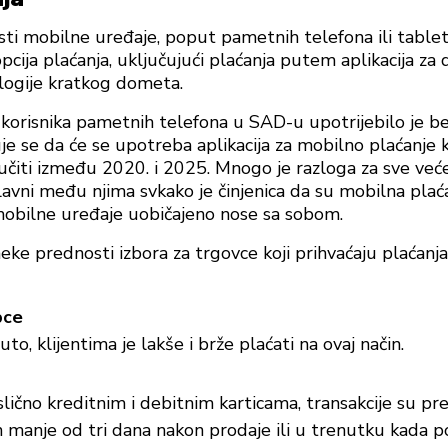
sti mobilne uređaje, poput pametnih telefona ili tablet
pcija plaćanja, uključujući plaćanja putem aplikacija za d
logije kratkog dometa.
korisnika pametnih telefona u SAD-u upotrijebilo je b
e se da će se upotreba aplikacija za mobilno plaćanje 
čiti između 2020. i 2025. Mnogo je razloga za sve već
lavni među njima svkako je činjenica da su mobilna plaća
mobilne uređaje uobičajeno nose sa sobom.
neke prednosti izbora za trgovce koji prihvaćaju plaćan
pce
o, klijentima je lakše i brže plaćati na ovaj način.
slično kreditnim i debitnim karticama, transakcije su p
 manje od tri dana nakon prodaje ili u trenutku kada p