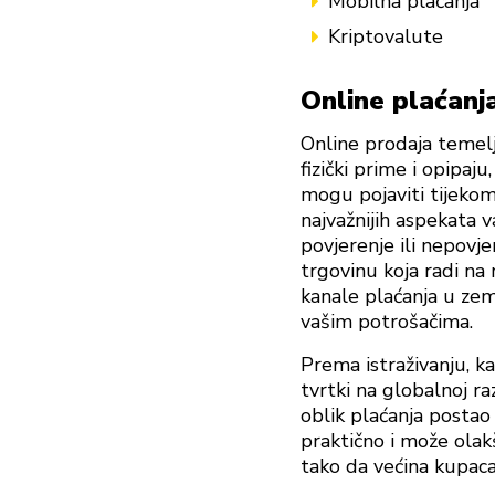
Mobilna plaćanja
Kriptovalute
Online plaćanj
Online prodaja temelj
fizički prime i opipaj
mogu pojaviti tijekom
najvažnijih aspekata v
povjerenje ili nepovje
trgovinu koja radi na
kanale plaćanja u zem
vašim potrošačima.
Prema istraživanju, ka
tvrtki na globalnoj raz
oblik plaćanja postao 
praktično i može olak
tako da većina kupaca