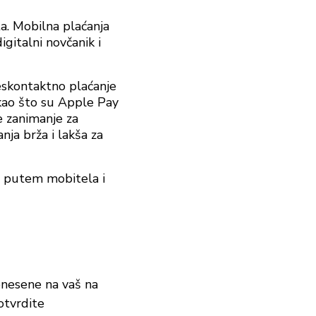
a. Mobilna plaćanja
igitalni novčanik i
eskontaktno plaćanje
kao što su Apple Pay
e zanimanje za
nja brža i lakša za
ja putem mobitela i
renesene na vaš na
otvrdite