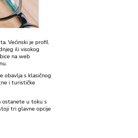
a. Većinski je profil
jeg ili visokog
ebice na web
nu.
je obavlja s klasičnog
e i turističke
a ostanete u toku s
oji tri glavne opcije