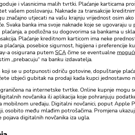
goduje i vlasnicima malih tvrtki. Plaćanje karticama pro
itet vašem poslovanju. Naknade za transakcije kreditnim
 značajno utjecati na vašu krajnju vrijednost osim ako
če. Svaka banka ima svoje naknade koje se ugovaraju u 
 plaćanja, a podložna su dogovorima sa bankama u sk
nsakcija. Plaćanje kreditnom karticom ima neke prednos
a plaćanja, posebice sigurnost, higijena i preferencije 
ay-a osigurana putem
SCA
čime se eventualne
mogućn
istim „prebacuju“ na banku izdavatelja.
 koji se u potpunosti odriču gotovine, dopuštanje plać
ete izbjeći gubitak na prodaji kada kupci jednostavno 
ograničena na internetske tvrtke. Online kupnje mogu se 
italnih novčanika ili aplikacija koje pohranjuju podatke
 mobilnom uređaju. Digitalni novčanici, poput Apple Pa
iji, osobito među mlađim potrošačima. Promjena ukazuj
e pojava digitalnih novčanika iza ugla.
ja