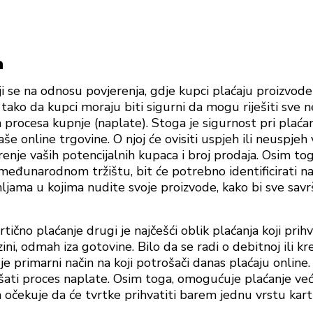
a
i se na odnosu povjerenja, gdje kupci plaćaju proizvode 
u, tako da kupci moraju biti sigurni da mogu riješiti sve
 procesa kupnje (naplate). Stoga je sigurnost pri plaća
aše online trgovine. O njoj će ovisiti uspjeh ili neuspjeh
renje vaših potencijalnih kupaca i broj prodaja. Osim to
 međunarodnom tržištu, bit će potrebno identificirati n
ljama u kojima nudite svoje proizvode, kako bi sve savr
rtično plaćanje drugi je najčešći oblik plaćanja koji prihv
ini, odmah iza gotovine. Bilo da se radi o debitnoj ili kre
je primarni način na koji potrošači danas plaćaju online.
šati proces naplate. Osim toga, omogućuje plaćanje većih
 očekuje da će tvrtke prihvatiti barem jednu vrstu karti