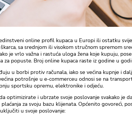
dinstveni online profil kupaca u Europi ili ostatku svijet
karca, sa srednjom ili visokom stručnom spremom sredn
ako je vrlo važna i rastuća uloga žena koje kupuju, pos
 za popuste. Broj online kupaca raste iz godine u godi
uju u borbi protiv računala, iako se većina kupnje i dal
većina potrošnje u e-commerceu odnosi se na transportn
pnju sportsku opremu, elektronike i odjeću.
da optimizirate i ubrzate svoje poslovanje svakako je d
plaćanja za svoju bazu klijenata. Općenito govoreći, post
ključiti u svoje poslovanje: