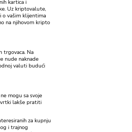
ih kartica i
tke. Uz kriptovalute,
 o vašim klijentima
mo na njihovom kripto
h trgovaca. Na
ice nude naknade
dnoj valuti budući
i ne mogu sa svoje
vrtki lakše pratiti
nteresiranih za kupnju
nog i trajnog