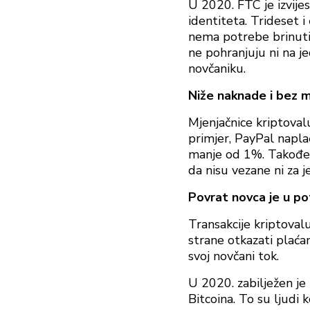
U 2020. FTC je izvijes
identiteta. Trideset i 
nema potrebe brinuti 
ne pohranjuju ni na j
novčaniku.
Niže naknade i bez 
Mjenjačnice kriptova
primjer, PayPal napla
manje od 1%. Također
da nisu vezane ni za 
Povrat novca je u p
Transakcije kriptoval
strane otkazati plaćanj
svoj novčani tok.
U 2020. zabilježen je
Bitcoina. To su ljudi 