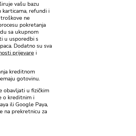
širuje vašu bazu
 karticama, refundi i
 troškove ne
procesu pokretanja
ladu sa ukupnom
ti u usporedbi s
kupaca. Dodatno su sva
osti prijevare
i
anja kreditnom
nemaju gotovinu.
obavljati u fizičkim
 o kreditnim i
ya ili Google Paya,
e na prekretnicu za