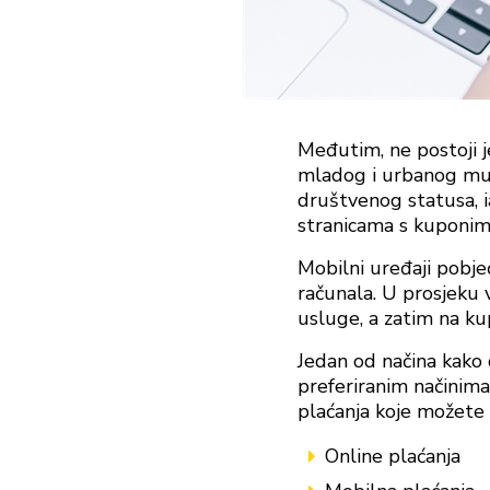
Međutim, ne postoji je
mladog i urbanog muš
društvenog statusa, i
stranicama s kuponima
Mobilni uređaji pobjeđ
računala. U prosjeku 
usluge, a zatim na ku
Jedan od načina kako 
preferiranim načinima 
plaćanja koje možete u
Online plaćanja