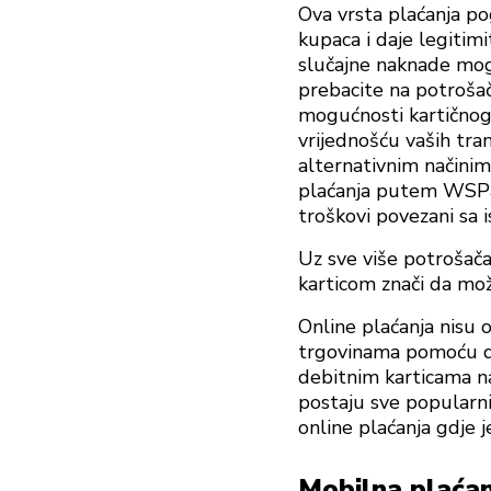
Ova vrsta plaćanja po
kupaca i daje legitim
slučajne naknade mogu
prebacite na potroša
mogućnosti kartičnog
vrijednošću vaših tra
alternativnim načinim
plaćanja putem WSP
troškovi povezani sa 
Uz sve više potrošača
karticom znači da mož
Online plaćanja nisu 
trgovinama pomoću dig
debitnim karticama na
postaju sve popularn
online plaćanja gdje j
Mobilna plaćan