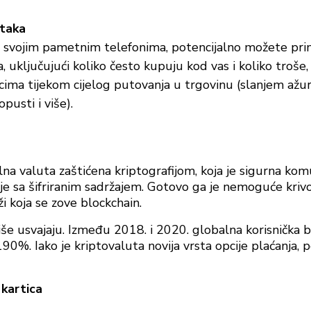
taka
 svojim pametnim telefonima, potencijalno možete prima
 uključujući koliko često kupuju kod vas i koliko troše
cima tijekom cijelog putovanja u trgovinu (slanjem ažuri
pusti i više).
lna valuta zaštićena kriptografijom, koja je sigurna kom
je sa šifriranim sadržajem. Gotovo ga je nemoguće krivot
i koja se zove blockchain.
iše usvajaju. Između 2018. i 2020. globalna korisnička b
90%. Iako je kriptovaluta novija vrsta opcije plaćanja, 
 kartica