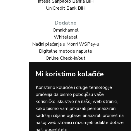
Intesa Sanpaolo Banka BiH
UniCredit Bank BiH
Dodatno
Omnichannel
Whitelabel
Načini plaćanja u Monri WSPay-u
Digitalne metode naplate
Online Check-in/out
Rješenja za vas
Mi koristimo kolačiće
Online trgovina
Turizam
Koristimo kolačiće i druge tehnologije
Gastro
praćenja da bismo poboljšali vaše
Rent-a-car
korisničko iskustvo na našoj web stranici,
Dostava
kako bismo vam prikazali personalizirani
Zdravstvo
sadržaj i ciljane oglase, analizirali promet na
Osiguranja
našoj web stranici i razumjeli odakle dolaze
Taxi
naši posjetitelji.