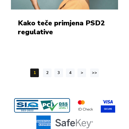
Kako teče primjena PSD2
regulative
1
2
3
4
>
>>